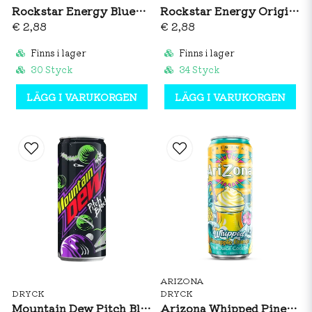
Rockstar Energy Blueberry Pomegranate 500ml
Rockstar Energy Original 500ml
€ 2,88
€ 2,88
Finns i lager
Finns i lager
30 Styck
34 Styck
LÄGG I VARUKORGEN
LÄGG I VARUKORGEN
ARIZONA
DRYCK
DRYCK
Mountain Dew Pitch Black 330ml
Arizona Whipped Pineapple Orange 650ml