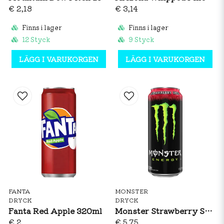
€ 2,18
€ 3,14
Finns i lager
Finns i lager
12 Styck
9 Styck
LÄGG I VARUKORGEN
LÄGG I VARUKORGEN
FANTA
MONSTER
DRYCK
DRYCK
Fanta Red Apple 320ml
Monster Strawberry Shot 473ml
€ 2
€ 5,75