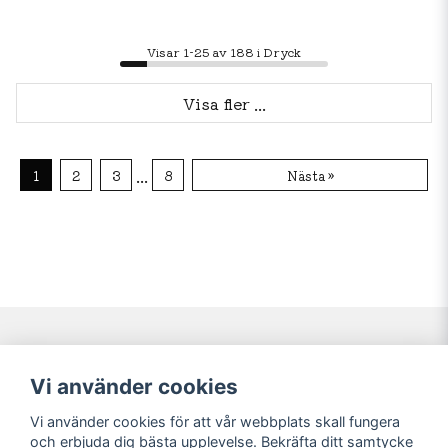
Visar 1-25 av 188 i Dryck
Visa fler ...
...
1
2
3
8
Nästa »
Navigering
Mitt konto
Vi använder cookies
Köpvillkor
Logga in
Vi använder cookies för att vår webbplats skall fungera
Nyheter!
Registrera dig
och erbjuda dig bästa upplevelse. Bekräfta ditt samtycke