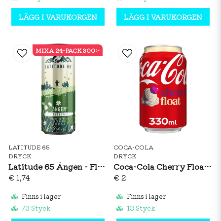
LÄGG I VARUKORGEN
LÄGG I VARUKORGEN
MIXA 24-PACK 300:-
LATITUDE 65
COCA-COLA
DRYCK
DRYCK
Latitude 65 Ängen - Fläder 330ml
Coca-Cola Cherry Float 330ml
€ 1,74
€ 2
Finns i lager
Finns i lager
73 Styck
13 Styck