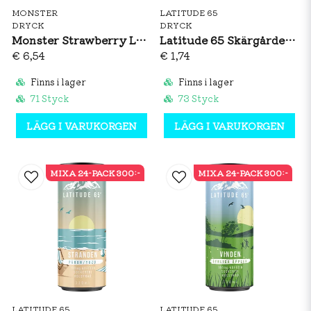
MONSTER
LATITUDE 65
DRYCK
DRYCK
Monster Strawberry Lemonade 473ml
Latitude 65 Skärgården - Vilda Bär 330ml
€ 6,54
€ 1,74
Finns i lager
Finns i lager
71 Styck
73 Styck
LÄGG I VARUKORGEN
LÄGG I VARUKORGEN
MIXA 24-PACK 300:-
MIXA 24-PACK 300:-
LATITUDE 65
LATITUDE 65