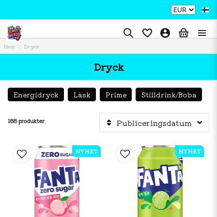
Hem
Dryck
Dryck
Energidryck
Läsk
Prime
Stilldrink/Boba
188 produkter
Publiceringsdatum
NYHET
NYHET