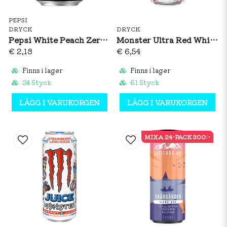
PEPSI
DRYCK
DRYCK
Pepsi White Peach Zero 350ml
Monster Ultra Red White & Blue Razz 473ml
€ 2,18
€ 6,54
Finns i lager
Finns i lager
24 Styck
61 Styck
LÄGG I VARUKORGEN
LÄGG I VARUKORGEN
MIXA 24-PACK 300:-