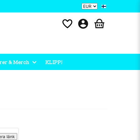
rer & Merch
KLIPP!
era länk