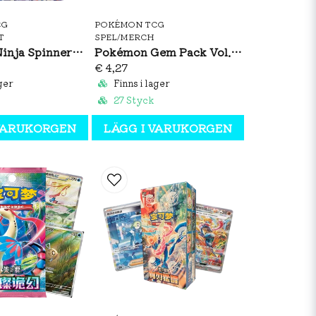
CG
POKÉMON TCG
T
SPEL/MERCH
Pokémon Ninja Spinner Booster Box (JP)
Pokémon Gem Pack Vol. 4 Booster Pack (S-CH)
€ 4,27
ger
Finns i lager
27 Styck
 VARUKORGEN
LÄGG I VARUKORGEN