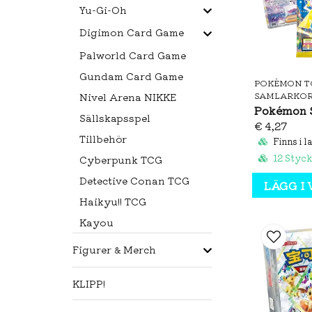
Yu-Gi-Oh
Digimon Card Game
Palworld Card Game
Gundam Card Game
POKÉMON T
SAMLARKO
Nivel Arena NIKKE
Sällskapsspel
€ 4,27
Tillbehör
Finns i l
12 Styck
Cyberpunk TCG
Detective Conan TCG
LÄGG I
Haikyu!! TCG
Kayou
Figurer & Merch
KLIPP!