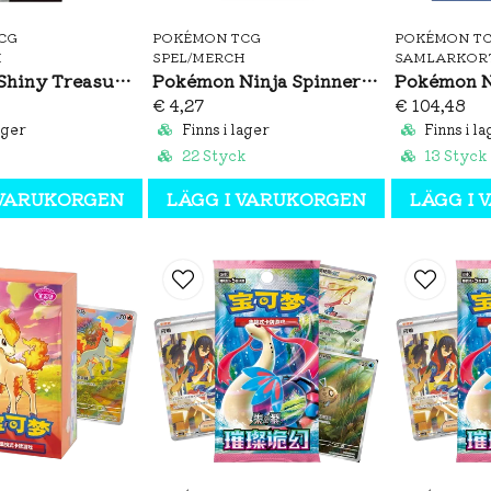
CG
POKÉMON TCG
POKÉMON T
H
SPEL/MERCH
SAMLARKOR
Pokémon Shiny Treasure ex Booster Box
Pokémon Ninja Spinner Booster Pack (JP)
€ 4,27
€ 104,48
ager
Finns i lager
Finns i la
22 Styck
13 Styck
 VARUKORGEN
LÄGG I VARUKORGEN
LÄGG I