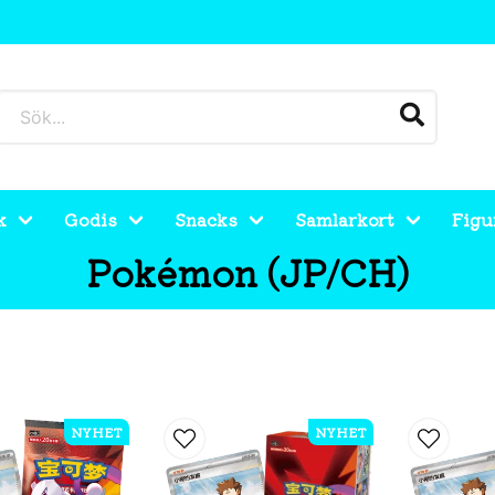
k
Godis
Snacks
Samlarkort
Figu
Pokémon (JP/CH)
NYHET
NYHET