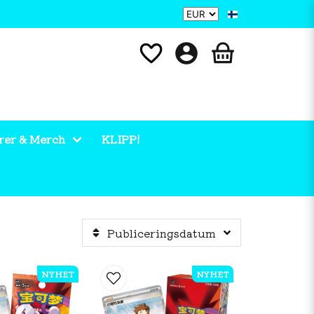
rer & Merch
KLIPP!
Publiceringsdatum
NYHET
NYHET