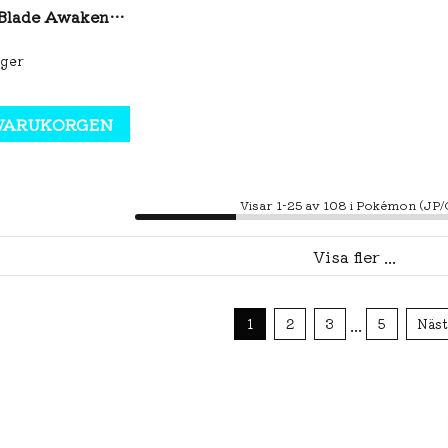
Pokémon Blade Awakening CSV7C Booster Pack Slim (S-CH)
ager
 VARUKORGEN
Visar 1-25 av 108 i Pokémon (JP
Visa fler ...
...
1
2
3
5
Näst