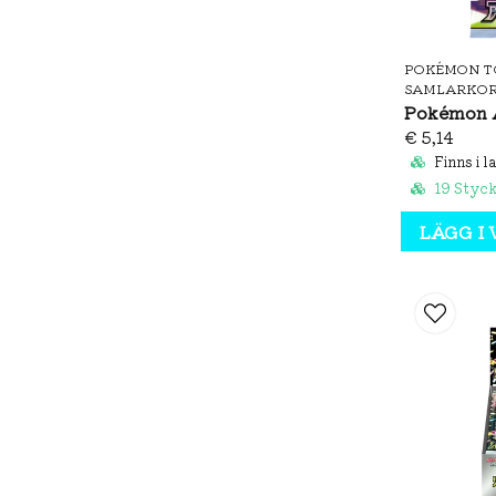
POKÉMON T
SAMLARKO
€ 5,14
Finns i l
19 Styc
LÄGG I