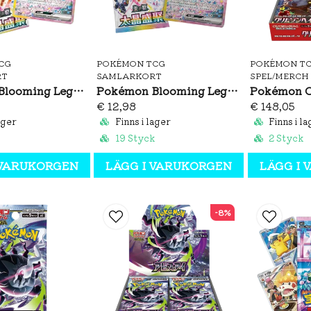
CG
POKÉMON TCG
POKÉMON T
RT
SAMLARKORT
SPEL/MERCH
Pokémon Blooming Legends Booster Box (S-CH)
Pokémon Blooming Legends Booster Pack (S-CH)
€ 12,98
€ 148,05
ager
Finns i lager
Finns i la
19 Styck
2 Styck
 VARUKORGEN
LÄGG I VARUKORGEN
LÄGG I
-8%