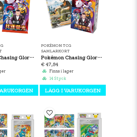
CG
POKÉMON TCG
T
SAMLARKORT
Pokémon Chasing Glory Together Slim Booster Pack (CH)
Pokémon Chasing Glory Together Slim Booster Box (CH)
€ 47,84
ger
Finns i lager
14 Styck
 VARUKORGEN
LÄGG I VARUKORGEN