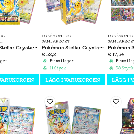
CG
POKÉMON TCG
POKÉMON T
RT
SAMLARKORT
SAMLARKOR
Pokémon Stellar Crystal Booster Pack (S-CH)
Pokémon Stellar Crystal Booster Box (S-CH)
€ 52,2
€ 17,34
ager
Finns i lager
Finns i la
11 Styck
53 Styck
 VARUKORGEN
LÄGG I VARUKORGEN
LÄGG I