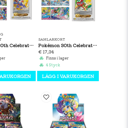
CG
T
SAMLARKORT
Pokémon 30th Celebration Original Partner Card Set Vol. 2 (S-CH)
Pokémon 30th Celebration Original Partner Card Set Vol. 1 (S-CH)
€ 17,34
ger
Finns i lager
4 Styck
 VARUKORGEN
LÄGG I VARUKORGEN