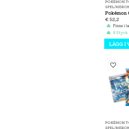
POKÉMON T
SPEL/MERC
€ 52,2
Finns i l
8 Styck
LÄGG I
POKÉMON T
SPEL/MERC