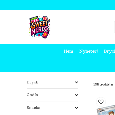
Hem
Nyheter!
Dryc
Hem
Samlarkort
Pokémon
Pokémon (JP/CH)
Dryck
108 produkter
Godis
Snacks