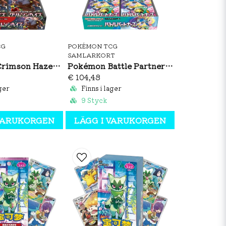
CG
POKÉMON TCG
SAMLARKORT
Pokémon Crimson Haze Booster Box (JP)
Pokémon Battle Partners Booster Box (JP)
€ 104,48
ger
Finns i lager
9 Styck
 VARUKORGEN
LÄGG I VARUKORGEN