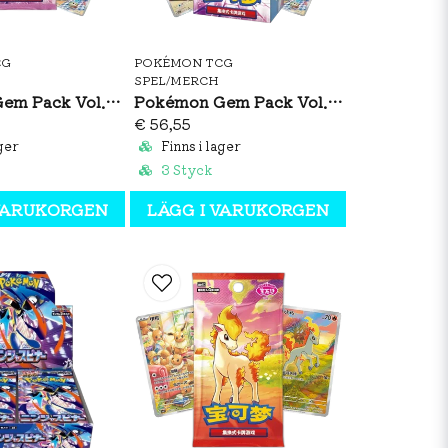
CG
POKÉMON TCG
SPEL/MERCH
Pokémon Gem Pack Vol. 5 Booster Pack (S-CH)
Pokémon Gem Pack Vol. 5 Booster Box (S-CH)
€ 56,55
ger
Finns i lager
3 Styck
 VARUKORGEN
LÄGG I VARUKORGEN