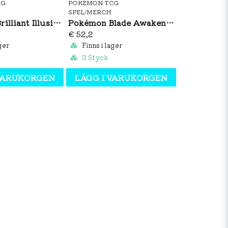
CG
POKÉMON TCG
SPEL/MERCH
Pokémon Brilliant Illusions CSV8C Booster Box Slim (S-CH)
Pokémon Blade Awakening CSV7C Booster Box Slim (S-CH)
€ 52,2
ger
Finns i lager
3 Styck
 VARUKORGEN
LÄGG I VARUKORGEN