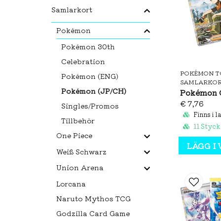
Samlarkort
Pokémon
Pokémon 30th
Celebration
POKÉMON T
Pokémon (ENG)
SAMLARKO
Pokémon (JP/CH)
€ 7,76
Singles/Promos
Finns i l
Tillbehör
11 Styck
One Piece
LÄGG I
Weiß Schwarz
Union Arena
Lorcana
Naruto Mythos TCG
Godzilla Card Game