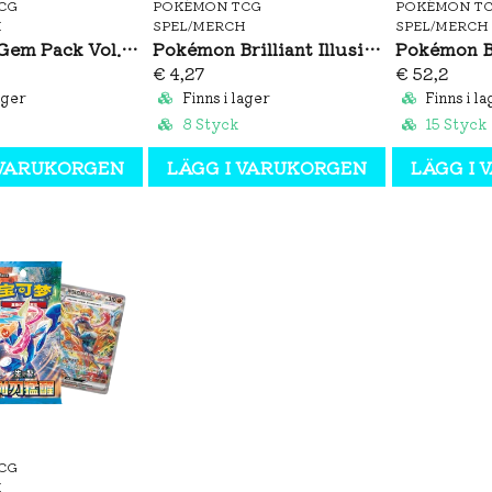
CG
POKÉMON TCG
POKÉMON T
H
SPEL/MERCH
SPEL/MERCH
Pokémon Gem Pack Vol. 4 Booster Box (S-CH)
Pokémon Brilliant Illusions CSV8C Booster Pack Slim (S-CH)
€ 4,27
€ 52,2
ager
Finns i lager
Finns i la
8 Styck
15 Styck
 VARUKORGEN
LÄGG I VARUKORGEN
LÄGG I
CG
H