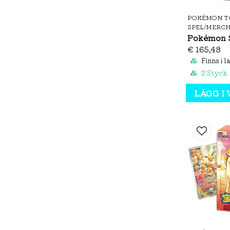
POKÉMON T
SPEL/MERC
€ 165,48
Finns i l
2 Styck
LÄGG I