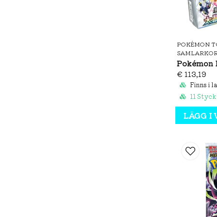
POKÉMON T
SAMLARKO
€ 113,19
Finns i l
11 Styck
LÄGG I