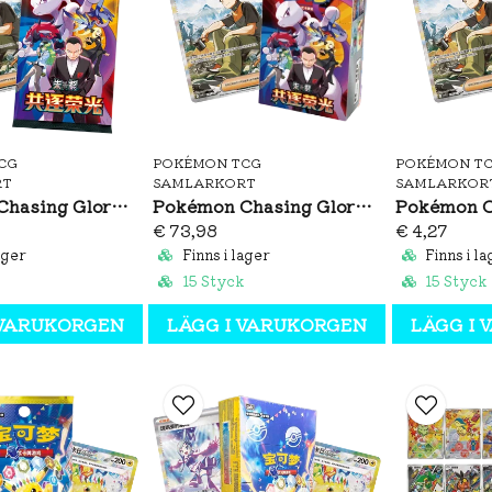
CG
POKÉMON TCG
POKÉMON T
RT
SAMLARKORT
SAMLARKOR
Pokémon Chasing Glory Together Jumbo Booster Pack (CH)
Pokémon Chasing Glory Together Jumbo Booster Box (CH)
€ 73,98
€ 4,27
ager
Finns i lager
Finns i la
15 Styck
15 Styck
 VARUKORGEN
LÄGG I VARUKORGEN
LÄGG I