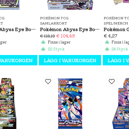
CG
POKÉMON TCG
POKÉMON T
RT
SAMLARKORT
SPEL/MERCH
Pokémon Abyss Eye Booster Pack (JP)
Pokémon Abyss Eye Booster Box (JP)
€ 104,48
€ 4,27
€ 113,19
ager
Finns i lager
Finns i la
k
22 Styck
24 Styck
 VARUKORGEN
LÄGG I VARUKORGEN
LÄGG I