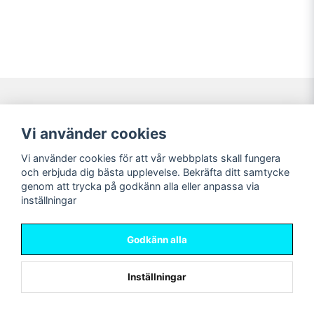
Navigering
Mitt konto
Vi använder cookies
Köpvillkor
Logga in
Vi använder cookies för att vår webbplats skall fungera
Nyheter!
Registrera dig
och erbjuda dig bästa upplevelse. Bekräfta ditt samtycke
Förbeställning
Glömt lösenord?
genom att trycka på godkänn alla eller anpassa via
inställningar
Sociala medier
Sweet Nerds
Facebook
© Copyright 2026
Godkänn alla
Instagram
Inställningar
Powered by Nyehandel AB