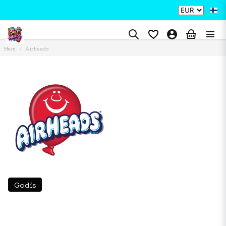
Hem
Airheads
Godis