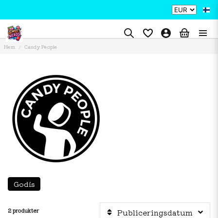
Hem
Candy People
Godis
2 produkter
Publiceringsdatum