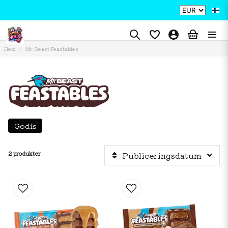
Hem
Mr. Beast Feastables
Godis
2 produkter
Publiceringsdatum