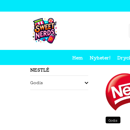
Hem
Nyheter!
Dryc
Hem
Nestlé
NESTLÉ
Godis
Godis