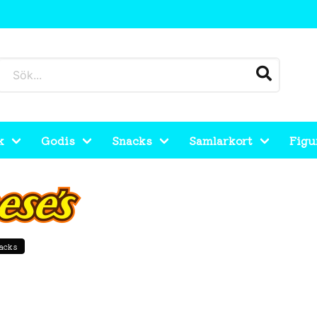
k
Godis
Snacks
Samlarkort
Figu
acks