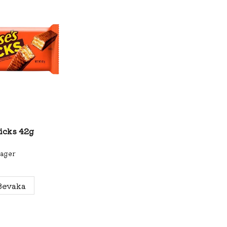
ticks 42g
lager
Bevaka