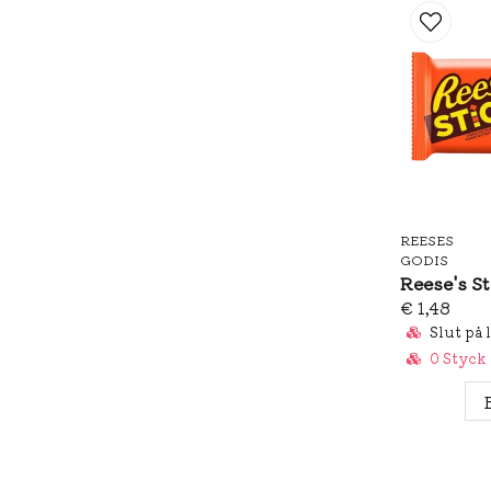
REESES
GODIS
Reese's S
€ 1,48
Slut på 
0 Styck