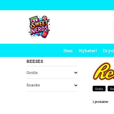
Hem
Nyheter!
Dryc
Hem
Reeses
REESES
Godis
Snacks
Godis
Sn
1 produkter