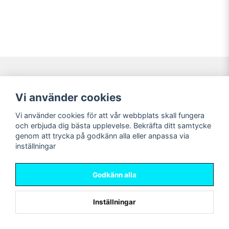
Navigering
Mitt konto
Vi använder cookies
Köpvillkor
Logga in
Vi använder cookies för att vår webbplats skall fungera
Nyheter!
Registrera dig
och erbjuda dig bästa upplevelse. Bekräfta ditt samtycke
Förbeställning
Glömt lösenord?
genom att trycka på godkänn alla eller anpassa via
inställningar
Sociala medier
Sweet Nerds
Facebook
© Copyright 2026
Godkänn alla
Instagram
Inställningar
Powered by Nyehandel AB