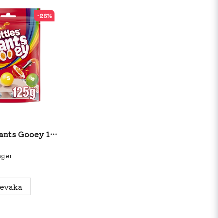
-26%
Skittles Giants Gooey 125g
ager
evaka