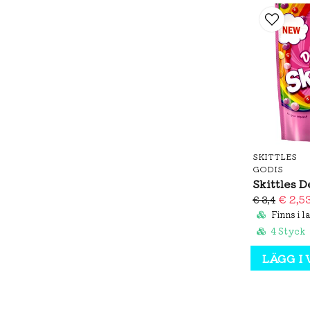
SKITTLES
GODIS
Skittles D
€ 2,5
€ 3,4
Finns i l
4 Styck
LÄGG I