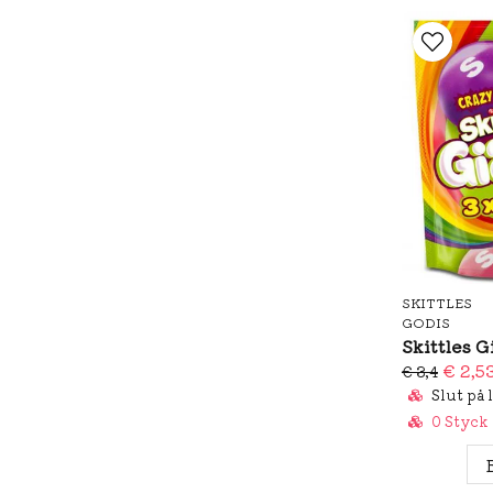
SKITTLES
GODIS
€ 2,5
€ 3,4
Slut på 
0 Styck