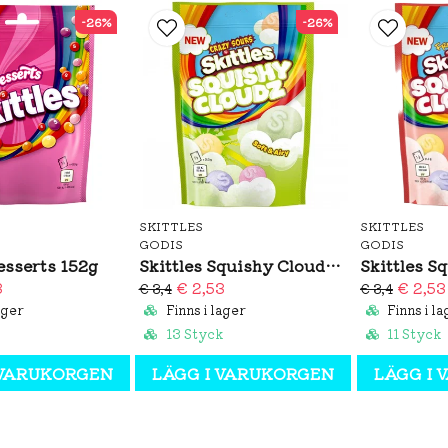
-26%
-26%
SKITTLES
SKITTLES
GODIS
GODIS
esserts 152g
Skittles Squishy Cloudz Sour 94g
3
€ 2,53
€ 2,53
€ 3,4
€ 3,4
ager
Finns i lager
Finns i la
13 Styck
11 Styck
 VARUKORGEN
LÄGG I VARUKORGEN
LÄGG I