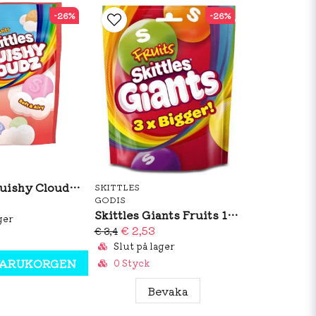
-26%
-26%
Skittles Squishy Clouds 94g
SKITTLES
GODIS
Skittles Giants Fruits 132g
ger
€ 2,53
€ 3,4
Slut på lager
 VARUKORGEN
0 Styck
Bevaka