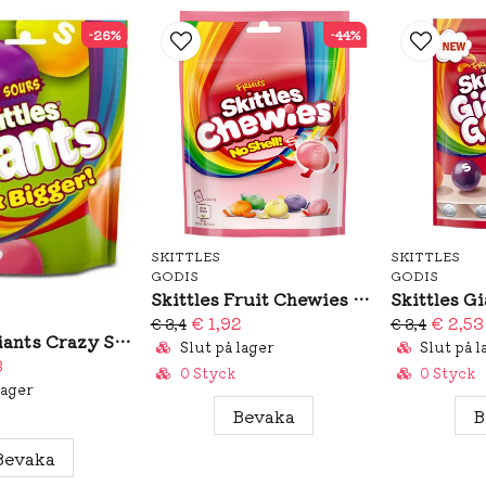
-26%
-44%
SKITTLES
SKITTLES
GODIS
GODIS
Skittles Fruit Chewies 137g
€ 1,92
€ 2,53
€ 3,4
€ 3,4
Skittles Giants Crazy Sours 132g
Slut på lager
Slut på l
3
0 Styck
0 Styck
lager
Bevaka
B
Bevaka