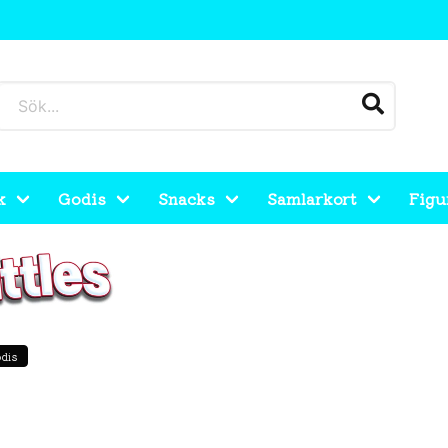
k
Godis
Snacks
Samlarkort
Figu
dis