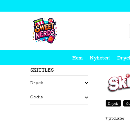
Hem
Nyheter!
Dryc
Hem
Skittles
SKITTLES
Dryck
Godis
Dryck
Go
7 produkter