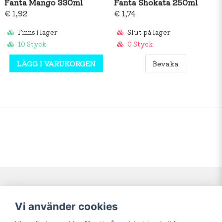
Fanta Mango 330ml
Fanta Shokata 250ml
€ 1,92
€ 1,74
Finns i lager
Slut på lager
10 Styck
0 Styck
LÄGG I VARUKORGEN
Bevaka
Navigering
Mitt konto
Vi använder cookies
Köpvillkor
Logga in