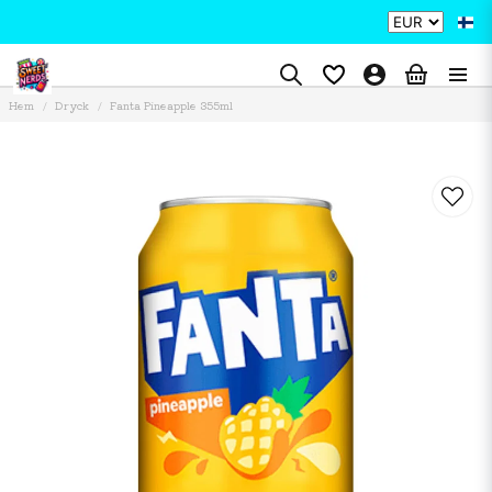
Hem
Dryck
Fanta Pineapple 355ml