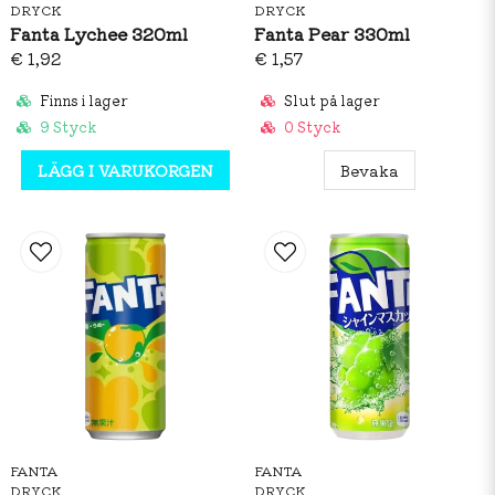
DRYCK
DRYCK
Fanta Lychee 320ml
Fanta Pear 330ml
€ 1,92
€ 1,57
Finns i lager
Slut på lager
9 Styck
0 Styck
LÄGG I VARUKORGEN
Bevaka
FANTA
FANTA
DRYCK
DRYCK