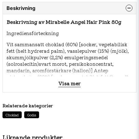
Beskrivning
Beskrivning av Mirabelle Angel Hair Pink 80g
Ingrediensförteckning
Vit sammansatt choklad (60%) [socker, vegetabilisk
fett (helt hydrerad palm), vasslepulver (15%) (mjölk),
skummjölkpulver (2,2%) emulgeringsmedel
(solroslecitin)svart morot, persikokoncentrat,
mandarin, aromförstärkare (hallon)] Antep
pistagekräm (20%) [socker, vegetabilisk fett (bomull,
Visa mer
solrosolja, helt hydrerad palm), antep pistagepasta
(30%), helmjölkspulver,
skummjölkpulver, färgämnen (Kopparkomplex av
klorofyller och klorofylliner E141, gurkmeja),
Relaterade kategorier
emulgeringsmedel(solroslecitin)], Pismaniye (20%)
Choklad
Godis
(Turkisk sockervadd)
[socker, vetemjöl (gluten), vegetabilisk fett (helt
hydrerad palm), smakämne (vanillin),
surhetsreglerandemedel (citronsyra)].
Liknande produkter