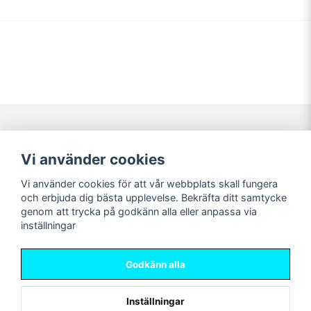
Navigering
Mitt konto
Vi använder cookies
Köpvillkor
Logga in
Vi använder cookies för att vår webbplats skall fungera
Nyheter!
Registrera dig
och erbjuda dig bästa upplevelse. Bekräfta ditt samtycke
Förbeställning
Glömt lösenord?
genom att trycka på godkänn alla eller anpassa via
inställningar
Sociala medier
Sweet Nerds
Facebook
© Copyright 2026
Godkänn alla
Instagram
Inställningar