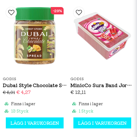
-29%
GODIS
GODIS
Dubai Style Chocolate Spread 150g
MinicCo Sura Band Jordgubb 1,5kg
€ 4,27
€ 12,11
€ 6,01
Finns i lager
Finns i lager
13 Styck
1 Styck
LÄGG I VARUKORGEN
LÄGG I VARUKORGEN