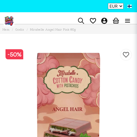
Hem
Godis
Mirabelle Angel Hair Pink 80g
-
50
%