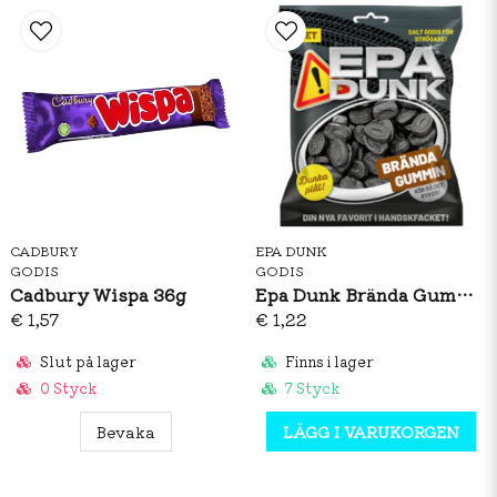
CADBURY
EPA DUNK
GODIS
GODIS
Cadbury Wispa 36g
Epa Dunk Brända Gummin 80g
€ 1,57
€ 1,22
Slut på lager
Finns i lager
0 Styck
7 Styck
Bevaka
LÄGG I VARUKORGEN