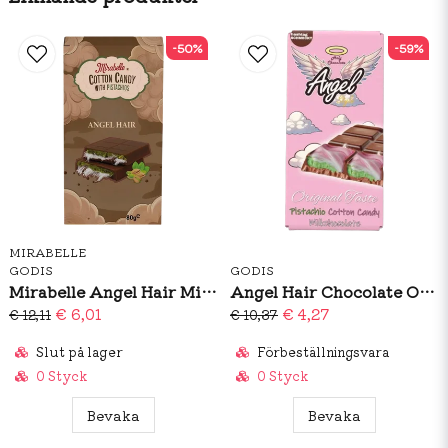
Näringsinformationper 100 gEnergi2284 kJ / 547
kcal Fett31 gvarav mättat fett25 gKolhydrat64 gvarav
-50%
-59%
sockerarter43 gProtein2.9 gSalt0,06 g
MIRABELLE
GODIS
GODIS
Mirabelle Angel Hair Milkchocolate 80g
Angel Hair Chocolate Original Taste 100g
€ 6,01
€ 4,27
€ 12,11
€ 10,37
Slut på lager
Förbeställningsvara
0 Styck
0 Styck
Bevaka
Bevaka