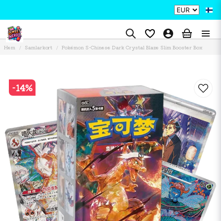
Hem
Samlarkort
Pokémon S-Chinese Dark Crystal Blaze Slim Booster Box
-
14
%