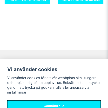
Navigering
Mitt konto
Vi använder cookies
Köpvillkor
Logga in
Vi använder cookies för att vår webbplats skall fungera
Nyheter!
Registrera dig
och erbjuda dig bästa upplevelse. Bekräfta ditt samtycke
Förbeställning
Glömt lösenord?
genom att trycka på godkänn alla eller anpassa via
inställningar
Sociala medier
Sweet Nerds
Facebook
© Copyright 2026
Godkänn alla