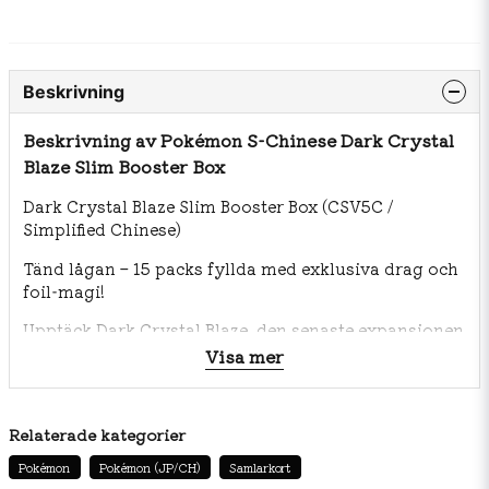
Beskrivning
Beskrivning av Pokémon S-Chinese Dark Crystal
Blaze Slim Booster Box
Dark Crystal Blaze Slim Booster Box (CSV5C /
Simplified Chinese)
Tänd lågan – 15 packs fyllda med exklusiva drag och
foil‑magi!
Upptäck Dark Crystal Blaze, den senaste expansionen
i Scarlet & Violet‑eran, i den kompakta slim
Visa mer
booster‑utgåvan. Boxen innehåller 15 packs – perfekt
för dig som vill maximera chansen att dra chase‑kort
utan att köpa ett gigantiskt paket.
Relaterade kategorier
Pokémon
Pokémon (JP/CH)
Samlarkort