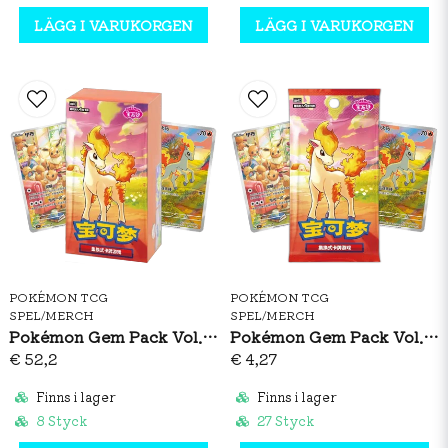
Alla kort har högt färgdjup och finish –
LÄGG I VARUKORGEN
LÄGG I VARUKORGEN
premiumkänsla för varje drag
POKÉMON TCG
POKÉMON TCG
SPEL/MERCH
SPEL/MERCH
Pokémon Gem Pack Vol. 4 Booster Box (S-CH)
Pokémon Gem Pack Vol. 4 Booster Pack (S-CH)
€ 52,2
€ 4,27
Finns i lager
Finns i lager
8 Styck
27 Styck