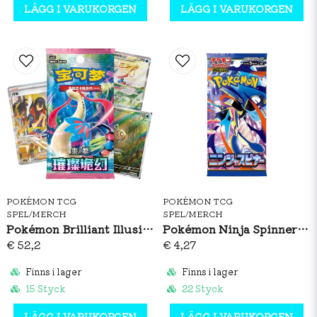
LÄGG I VARUKORGEN
LÄGG I VARUKORGEN
POKÉMON TCG
POKÉMON TCG
SPEL/MERCH
SPEL/MERCH
Pokémon Brilliant Illusions CSV8C Booster Box Slim (S-CH)
Pokémon Ninja Spinner Booster Pack (JP)
€ 52,2
€ 4,27
Finns i lager
Finns i lager
15 Styck
22 Styck
LÄGG I VARUKORGEN
LÄGG I VARUKORGEN