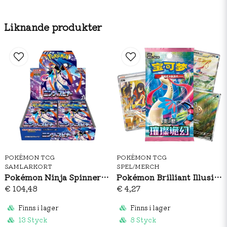
1 st
kodkort för Pokémon TCG Liv
Max 2 per kund.
Liknande produkter
POKÉMON TCG
POKÉMON TCG
SAMLARKORT
SPEL/MERCH
Pokémon Ninja Spinner Booster Box (JP)
Pokémon Brilliant Illusions CSV8C Booster Pack Slim (S-CH)
€ 104,48
€ 4,27
Finns i lager
Finns i lager
13 Styck
8 Styck