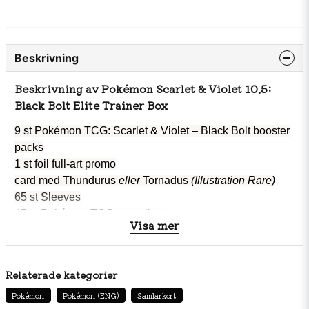
Beskrivning
Beskrivning av Pokémon Scarlet & Violet 10.5:
Black Bolt Elite Trainer Box
9 st Pokémon TCG: Scarlet & Violet – Black Bolt booster
packs
1 st
foil full-art promo
card med
Thundurus
eller
Tornadus
(Illustration Rare)
65 st
Sleeves
45 st Pokémon TCG energikort
Visa mer
1 st
spelarguide för Black Bolt-expansionen (SV10.5)
6 st
skadetärningar
1 st turneringsgodkänd slantsinglingstärning
Relaterade kategorier
2 st
plastmarkörer för statusförhållanden
Pokémon
Pokémon (ENG)
Samlarkort
1 st förvaringsbox med 4 avdelare