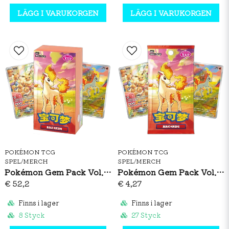
LÄGG I VARUKORGEN
LÄGG I VARUKORGEN
POKÉMON TCG
POKÉMON TCG
SPEL/MERCH
SPEL/MERCH
Pokémon Gem Pack Vol. 4 Booster Box (S-CH)
Pokémon Gem Pack Vol. 4 Booster Pack (S-CH)
€ 52,2
€ 4,27
Finns i lager
Finns i lager
8 Styck
27 Styck