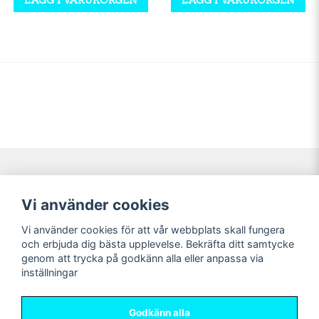
Navigering
Mitt konto
Vi använder cookies
Köpvillkor
Logga in
Vi använder cookies för att vår webbplats skall fungera
Nyheter!
Registrera dig
och erbjuda dig bästa upplevelse. Bekräfta ditt samtycke
Förbeställning
Glömt lösenord?
genom att trycka på godkänn alla eller anpassa via
inställningar
Sociala medier
Sweet Nerds
Facebook
© Copyright 2026
Godkänn alla