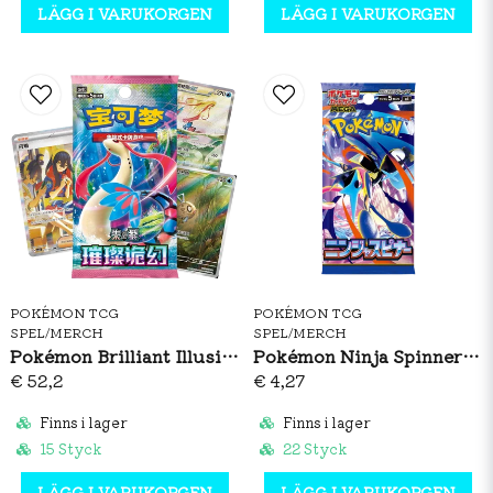
LÄGG I VARUKORGEN
LÄGG I VARUKORGEN
POKÉMON TCG
POKÉMON TCG
SPEL/MERCH
SPEL/MERCH
Pokémon Brilliant Illusions CSV8C Booster Box Slim (S-CH)
Pokémon Ninja Spinner Booster Pack (JP)
€ 52,2
€ 4,27
Finns i lager
Finns i lager
15 Styck
22 Styck
LÄGG I VARUKORGEN
LÄGG I VARUKORGEN